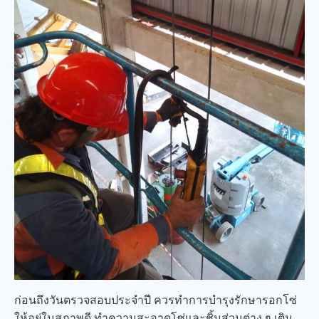
ก่อนถึงวันตรวจสอบประจำปี ควรทำการบำรุงรักษารอกโซ่
ให้อยู่ในสภาพดี ทำความสะอาดโซ่และชิ้นส่วนต่าง ๆ เติม