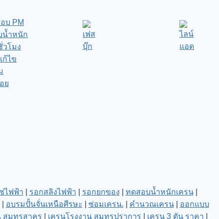
สอบ PM
น้ำหนัก
ชั่วโมง
แก้ไข
ม
่อย
่ไฟฟ้า
|
รอกสลิงไฟฟ้า
|
รอกยกของ
|
ทดสอบน้ำหนักเครน
|
|
อบรมปั้นจั่นเหนือศีรษะ
|
ซ่อมเครน.
|
คำนวณเครน
|
ออกแบบ
 สมุทรสาคร
|
เครนโรงงาน สมุทรปราการ
|
เครน 3 ตัน ราคา
|