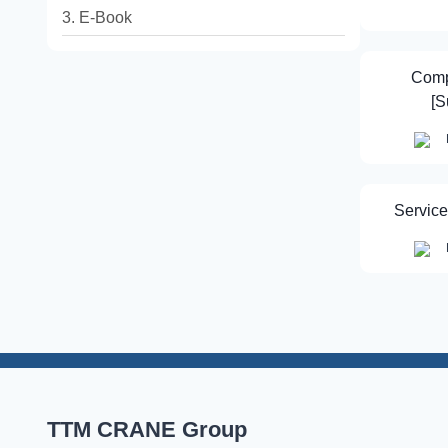
3. E-Book
Comp
[
Servic
TTM CRANE Group