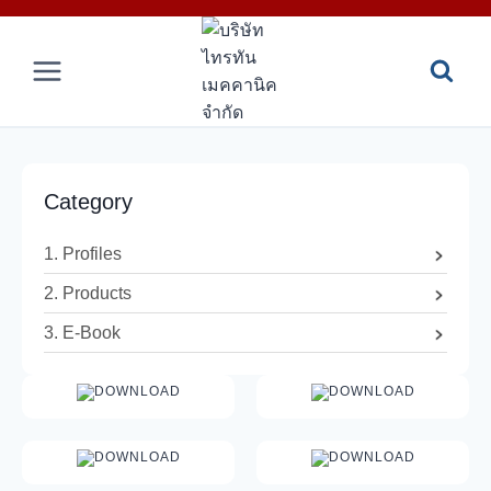
Skip
to
content
Category
1. Profiles
2. Products
3. E-Book
DOWNLOAD
DOWNLOAD
DOWNLOAD
DOWNLOAD